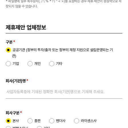
* 파일명에 일부 특수문자(. / \ % * ? | " < >)를 포함하는 경우 제휴 제안이 정상적으로 저
장되지 않을 수 있습니다.
제휴제안 업체정보
구분
공공기관 (정부의 투자/출자 또는 정부의 재정 지원으로 설립운영되는 기
관)
기업
개인
기타
회사(기관)명
사업자등록증에 기재된 정확한 회사(기관)명으로 기재해 주세요.
회사구분
본사
총판
벤더사
라이센스사