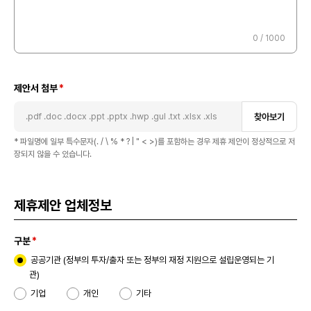
0
/ 1000
제안서 첨부
.pdf .doc .docx .ppt .pptx .hwp .gul .txt .xlsx .xls
찾아보기
* 파일명에 일부 특수문자(. / \ % * ? | " < >)를 포함하는 경우 제휴 제안이 정상적으로 저
장되지 않을 수 있습니다.
제휴제안 업체정보
구분
공공기관 (정부의 투자/출자 또는 정부의 재정 지원으로 설립운영되는 기
관)
기업
개인
기타